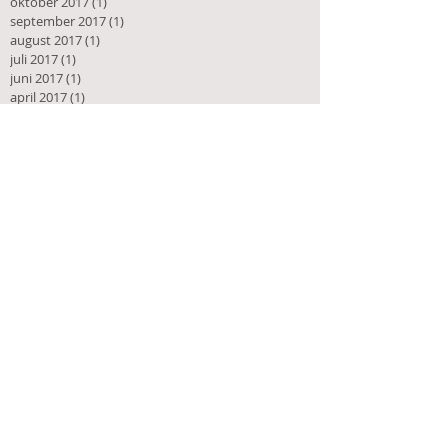
oktober 2017
(1)
1 innlegg
september 2017
(1)
1 innlegg
august 2017
(1)
1 innlegg
juli 2017
(1)
1 innlegg
juni 2017
(1)
1 innlegg
april 2017
(1)
1 innlegg
november 2016
(1)
1 innlegg
oktober 2016
(1)
1 innlegg
august 2016
(2)
2 innlegg
juni 2016
(1)
1 innlegg
Søk Med Tags
Anne-Britt Harsem
Bokhandel
Forfatter
Harsem Kunstforlag
Ny nettside
adhd
anbefaling
barnevern
bibliotek
biografi
blogg
bokutgivelse
bostedsløs
bøker for unge
diagnoser
dokumentar
drap
drapsmenn
familiefeide
familietragedie
fattigdom
feilmedisinering
hersketeknikk
hjelpeapparat
livsopphold
medikamenter
medisinering
nav
omsorgssvikt
overgrep
overmedisinering
partnerdrap
psykiatri
rettssikkerhet
roman
rus
sakprosa
straffesak
tabletter
vergeansvar