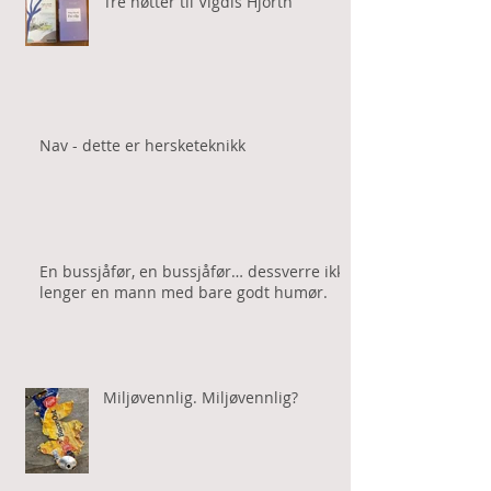
Tre nøtter til Vigdis Hjorth
Nav - dette er hersketeknikk
En bussjåfør, en bussjåfør… dessverre ikke
lenger en mann med bare godt humør.
Miljøvennlig. Miljøvennlig?