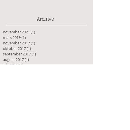
Archive
november 2021
(1)
1 innlegg
mars 2019
(1)
1 innlegg
november 2017
(1)
1 innlegg
oktober 2017
(1)
1 innlegg
september 2017
(1)
1 innlegg
august 2017
(1)
1 innlegg
juli 2017
(1)
1 innlegg
juni 2017
(1)
1 innlegg
april 2017
(1)
1 innlegg
november 2016
(1)
1 innlegg
oktober 2016
(1)
1 innlegg
august 2016
(2)
2 innlegg
juni 2016
(1)
1 innlegg
Søk Med Tags
Anne-Britt Harsem
Bokhandel
Forfatter
Harsem Kunstforlag
Ny nettside
adhd